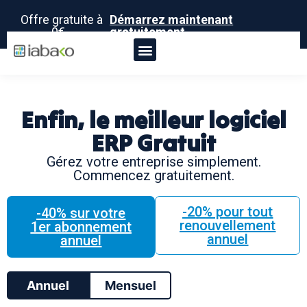
Offre gratuite à
Démarrez maintenant
0€ -
gratuitement
Enfin, le meilleur logiciel
ERP Gratuit
Gérez votre entreprise simplement.
Commencez gratuitement.
-20% pour tout
-40% sur votre
renouvellement
1er abonnement
annuel
annuel
Annuel
Mensuel