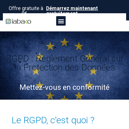
Offre gratuite à
Démarrez maintenant
0€ -
gratuitement
RGPD : Règlement Général sur
la Protection des Données
Mettez-vous en conformité
Le RGPD, c'est quoi ?